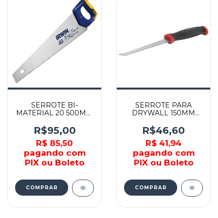
SERROTE BI-
SERROTE PARA
MATERIAL 20 500MM
DRYWALL 150MM
IWHT20378-LA -
COM CABO
IRWIN
EMBORRACHADO -
R$95,00
R$46,60
348619 - WORKER
R$ 85,50
R$ 41,94
pagando com
pagando com
PIX ou Boleto
PIX ou Boleto
COMPRAR
COMPRAR