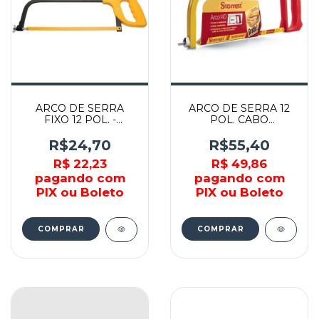
ARCO DE SERRA
ARCO DE SERRA 12
FIXO 12 POL. -
POL. CABO
43301012 -
FECHADO - K140 -
TRAMONTINA
STARRETT
R$24,70
R$55,40
R$ 22,23
R$ 49,86
pagando com
pagando com
PIX ou Boleto
PIX ou Boleto
COMPRAR
COMPRAR