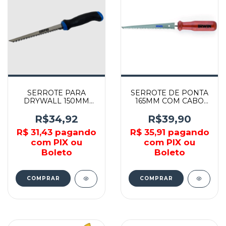
SERROTE PARA
SERROTE DE PONTA
DRYWALL 150MM
165MM COM CABO
COM CABO
DE MADEIRA -
EMBORRACHADO -
1974892 - IRWIN
R$34,92
R$39,90
861-0349 - GUEPAR
R$ 31,43
pagando
R$ 35,91
pagando
com PIX ou
com PIX ou
Boleto
Boleto
COMPRAR
COMPRAR