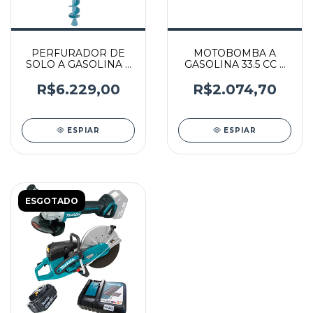
PERFURADOR DE
MOTOBOMBA A
SOLO A GASOLINA 4
GASOLINA 33.5 CC 4
TEMPOS - PE3450HG
TEMPOS -
- MAKITA
EW1060HXG -
R$6.229,00
R$2.074,70
MAKITA
ESPIAR
ESPIAR
ESGOTADO