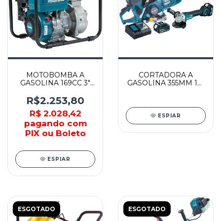
MOTOBOMBA A
CORTADORA A
GASOLINA 169CC 3"
GASOLINA 355MM 14"
23MCA - EW3051H -
+ ESMERILHADEIRA
MAKITA
A BATERIA -
R$2.253,80
DK0039M - MAKITA
R$ 2.028,42
ESPIAR
pagando com
PIX ou Boleto
ESPIAR
ESGOTADO
ESGOTADO