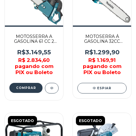
MOTOSSERRA A
MOTOSERRA Á
GASOLINA 61 CC 2
GASOLINA 32CC
TEMPOS -
35CM 2 TEMPOS -
EA6100PG45E -
EA3203SBAG -
R$3.149,55
R$1.299,90
MAKITA
MAKITA
R$ 2.834,60
R$ 1.169,91
pagando com
pagando com
PIX ou Boleto
PIX ou Boleto
COMPRAR
ESPIAR
ESGOTADO
ESGOTADO