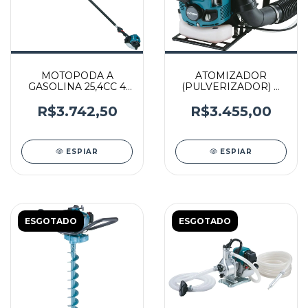
MOTOPODA A
ATOMIZADOR
GASOLINA 25,4CC 4
(PULVERIZADOR) A
TEMPOS 3,92
GASOLINA 75,6 CC 4
METROS -
TEMPOS - PM7650HG
R$3.742,50
R$3.455,00
EY2650HG25H -
- MAKITA
MAKITA
ESPIAR
ESPIAR
ESGOTADO
ESGOTADO