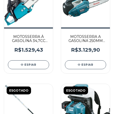
MOTOSSERRA À
MOTOSSERRA A
GASOLINA 34,7CC
GASOLINA 250MM
35CM 2 TEMPOS -
22,2CC - DCS232T -
EA3502SBBG -
MAKITA
R$1.529,43
R$3.129,90
MAKITA
ESPIAR
ESPIAR
ESGOTADO
ESGOTADO