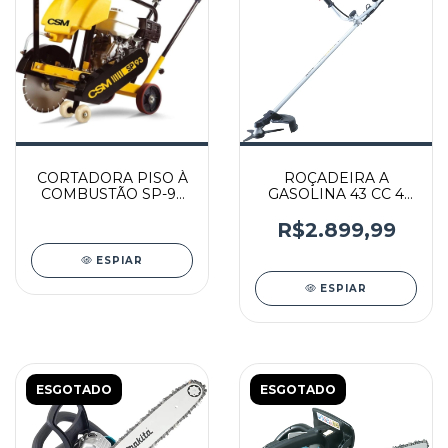
CORTADORA PISO À
ROÇADEIRA A
COMBUSTÃO SP-93
GASOLINA 43 CC 4
COM MOTOR 9HP
TEMPOS -
HONDA - 40126028 -
EM4350UHG -
R$2.899,99
CSM
MAKITA
ESPIAR
ESPIAR
ESGOTADO
ESGOTADO