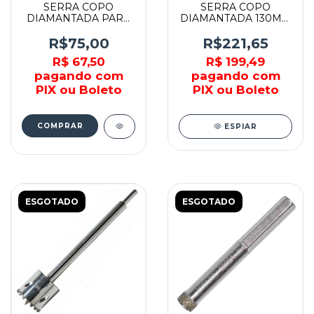
SERRA COPO
SERRA COPO
DIAMANTADA PARA
DIAMANTADA 130MM
ESMERILHADEIRA -
COM HASTE - 61437 -
61868 - MAKITA
CORTAG
R$75,00
R$221,65
R$ 67,50
R$ 199,49
pagando com
pagando com
PIX ou Boleto
PIX ou Boleto
ESPIAR
ESGOTADO
ESGOTADO