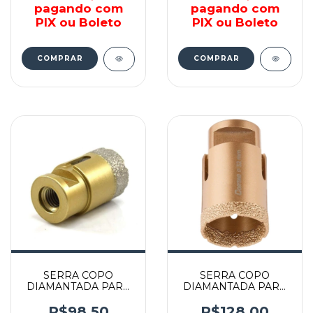
pagando com
pagando com
PIX ou Boleto
PIX ou Boleto
COMPRAR
COMPRAR
SERRA COPO
SERRA COPO
DIAMANTADA PARA
DIAMANTADA PARA
ESMERILHADEIRA -
ESMERILHADEIRA -
61872 - CORTAG
61873 - CORTAG
R$98,50
R$128,00