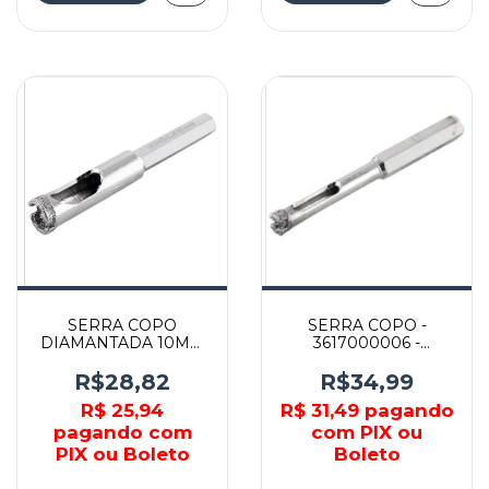
SERRA COPO
SERRA COPO -
DIAMANTADA 10MM
3617000006 -
REFRIGERADA -
VONDER
3617000010 -
R$28,82
R$34,99
VONDER
R$ 25,94
R$ 31,49
pagando
pagando com
com PIX ou
PIX ou Boleto
Boleto