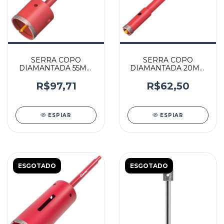
SERRA COPO
SERRA COPO
DIAMANTADA 55MM
DIAMANTADA 20MM
COM HASTE - 61422 -
COM HASTE - 61414 -
CORTAG
CORTAG
R$97,71
R$62,50
ESPIAR
ESPIAR
ESGOTADO
ESGOTADO