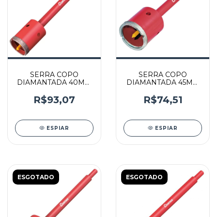
SERRA COPO
SERRA COPO
DIAMANTADA 40MM
DIAMANTADA 45MM
COM HASTE - 61418 -
COM HASTE - 61419 -
CORTAG
CORTAG
R$93,07
R$74,51
ESPIAR
ESPIAR
ESGOTADO
ESGOTADO