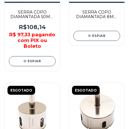
SERRA COPO
SERRA COPO
DIAMANTADA 50MM
DIAMANTADA 8MM
COM HASTE -
5/16 - 60104 - CORTAG
DE050M -
R$108,14
STARRRETT
R$ 97,33
pagando
ESPIAR
com PIX ou
Boleto
ESPIAR
ESGOTADO
ESGOTADO