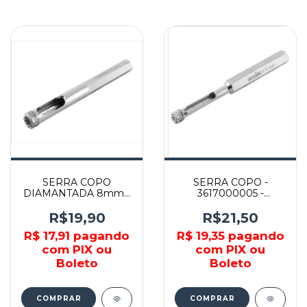
SERRA COPO
SERRA COPO -
DIAMANTADA 8mm -
3617000005 -
3617000008 -
VONDER
VONDER
R$19,90
R$21,50
R$ 17,91
pagando
R$ 19,35
pagando
com PIX ou
com PIX ou
Boleto
Boleto
COMPRAR
COMPRAR