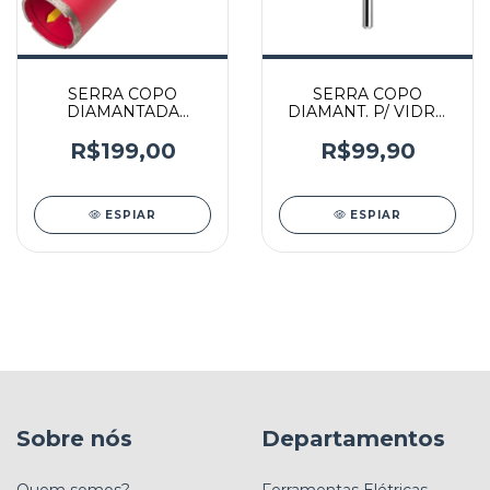
SERRA COPO
SERRA COPO
DIAMANTADA
DIAMANT. P/ VIDRO
ALVENARIA - 61900 -
663DR - 26150663AB -
CORTAG
DREMEL
R$199,00
R$99,90
ESPIAR
ESPIAR
Sobre nós
Departamentos