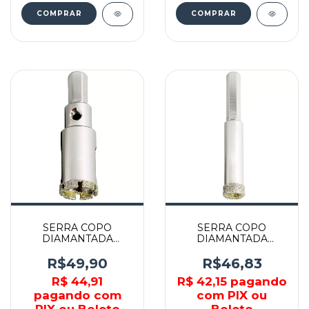
COMPRAR
COMPRAR
SERRA COPO
SERRA COPO
DIAMANTADA
DIAMANTADA
PORCELANATO
PORCELANATO 8MM
20MM - 60887 -
- 60104 - CORTAG
R$49,90
R$46,83
Cortag
R$ 44,91
R$ 42,15
pagando
pagando com
com PIX ou
PIX ou Boleto
Boleto