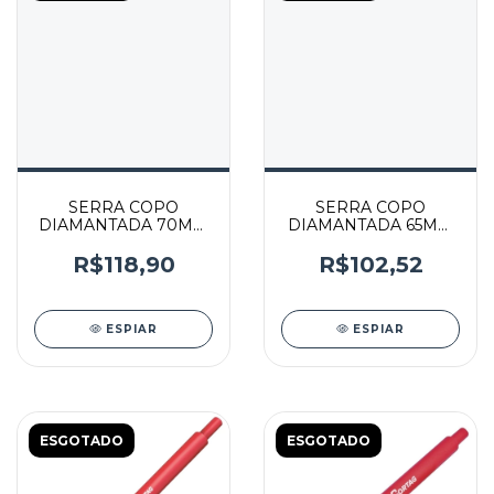
SERRA COPO
SERRA COPO
DIAMANTADA 70MM
DIAMANTADA 65MM
COM HASTE - 61425 -
COM HASTE - 61424 -
CORTAG
CORTAG
R$118,90
R$102,52
ESPIAR
ESPIAR
ESGOTADO
ESGOTADO