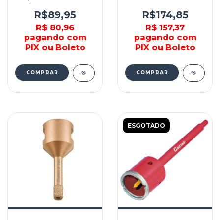
26150662AB -
30MM M14 - D-33554 -
DREMEL
MAKITA
R$89,95
R$174,85
R$ 80,96
R$ 157,37
pagando com
pagando com
PIX ou Boleto
PIX ou Boleto
ESGOTADO