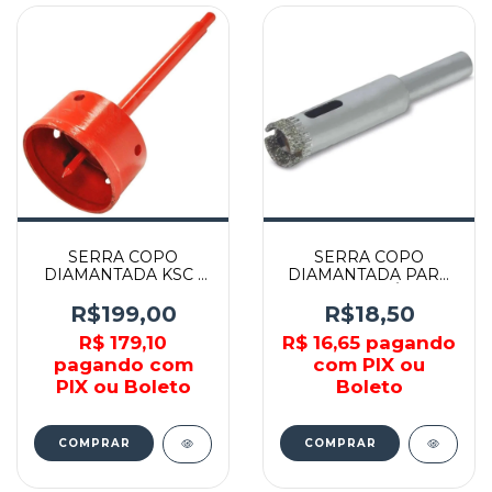
SERRA COPO
SERRA COPO
DIAMANTADA KSC -
DIAMANTADA PARA
53 MM - 250900053 -
VIDRO E CERÂMICA -
BRASKOKI
4060003 - ROCAST
R$199,00
R$18,50
R$ 179,10
R$ 16,65
pagando
pagando com
com PIX ou
PIX ou Boleto
Boleto
COMPRAR