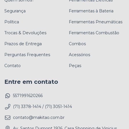
Quem somos?
Ferramentas Elétricas
Segurança
Ferramentas à Bateria
Política
Ferramentas Pneumáticas
Trocas & Devoluções
Ferramentas Combustão
Prazos de Entrega
Combos
Perguntas Frequentes
Acessórios
Contato
Peças
Entre em contato
5571991620266
(71) 3378-1414 / (71) 3051-1414
contato@makitao.com.br
Av. Santos Dumont 1926, Casa Shopping de Vinicius