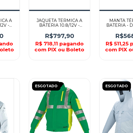
ICA A
JAQUETA TERMICA A
MANTA TÉ
12V -
BATERIA 10.8/12V -
BATERIA - 
AKITA
CJ100DZL - MAKITA
MAKI
0
R$797,90
R$56
ando
R$ 718,11
pagando
R$ 511,25
p
oleto
com PIX ou Boleto
com PIX o
ESGOTADO
ESGOTADO