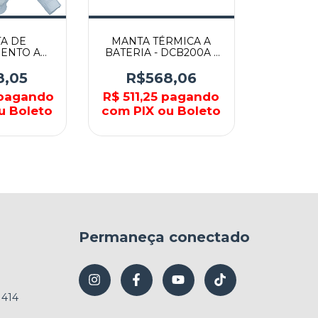
A DE
MANTA TÉRMICA A
ENTO A
BATERIA - DCB200A -
18V COM
MAKITA
J207ZL -
8,05
R$568,06
TA
pagando
R$ 511,25
pagando
u Boleto
com PIX ou Boleto
Permaneça conectado
1414