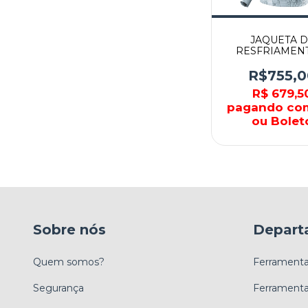
JAQUETA 
RESFRIAMEN
BATERIA 18V 
DFJ407Z2XL - 
R$755,0
R$ 679,5
pagando co
ou Bolet
Sobre nós
Depart
Quem somos?
Ferramentas
Segurança
Ferramenta