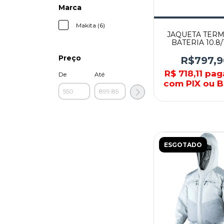
Marca
Makita (6)
JAQUETA TERM
BATERIA 10.8/
CJ100DZXL - M
Preço
R$797,9
R$ 718,11
pag
De
Até
com PIX ou B
ESGOTADO