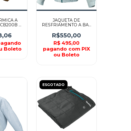
RMICA A
JAQUETA DE
DCB200B -
RESFRIAMENTO A BAT
TA
18V XL - DFJ201ZXL -
MAKITA
8,06
R$550,00
agando
R$ 495,00
u Boleto
pagando com PIX
ou Boleto
ESGOTADO