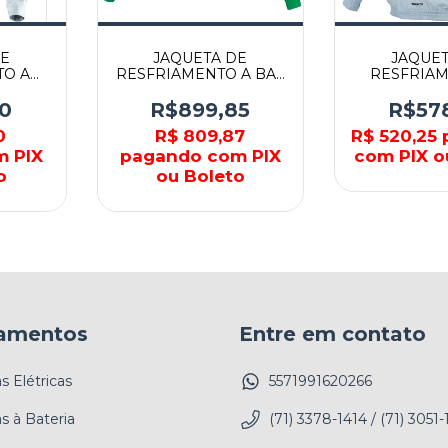
DE
JAQUETA DE
JAQUET
TO A
RESFRIAMENTO A BAT
RESFRIAM
GG -
18V XL - DFJ214BXL -
BATERIA 
MAKITA
MAKITA
GORRO - DF
0
R$899,85
R$57
MAKI
0
R$ 809,87
R$ 520,25
m PIX
pagando com PIX
com PIX o
o
ou Boleto
amentos
Entre em contato
 Elétricas
5571991620266
s à Bateria
(71) 3378-1414 / (71) 3051-