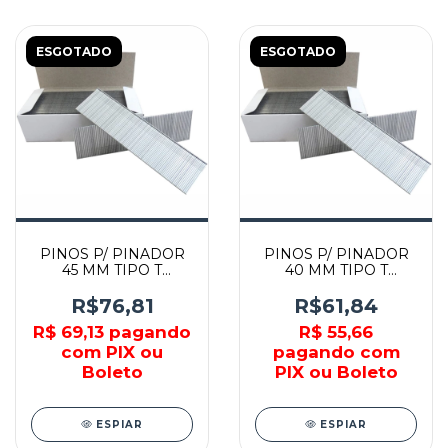
ESGOTADO
ESGOTADO
PINOS P/ PINADOR
PINOS P/ PINADOR
45 MM TIPO T
40 MM TIPO T
CALIBRE 16 C/ 2000
CALIBRE 16 C/ 2000
PEÇAS - F-33980 -
PEÇAS - F-33977 -
R$76,81
R$61,84
MAKITA
MAKITA
R$ 69,13
pagando
R$ 55,66
com PIX ou
pagando com
Boleto
PIX ou Boleto
ESPIAR
ESPIAR