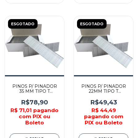
ESGOTADO
ESGOTADO
PINOS P/ PINADOR
PINOS P/ PINADOR
35 MM TIPO T
22MM TIPO T
CALIBRE 16 C/ 2000
CALIBRE 16 C/ 2000
PEÇAS - F-33951 -
PEÇAS - F-33919 -
R$78,90
R$49,43
MAKITA
MAKITA
R$ 71,01
pagando
R$ 44,49
com PIX ou
pagando com
Boleto
PIX ou Boleto