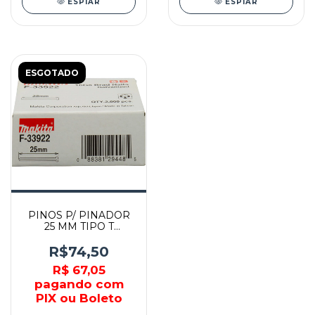
ESPIAR
ESPIAR
ESGOTADO
PINOS P/ PINADOR
25 MM TIPO T
CALIBRE 16 C/ 2000
PEÇAS - F-33922 -
R$74,50
MAKITA
R$ 67,05
pagando com
PIX ou Boleto