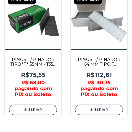
PINOS P/ PINADOR
PINOS P/ PINADOR
TIPO "T " 35MM - T35 -
64 MM TIPO T
AIRFIX
CALIBRE 16 C/ 2000
PEÇAS - F-34027 -
R$75,55
R$112,61
MAKITA
R$ 68,00
R$ 101,35
pagando com
pagando com
PIX ou Boleto
PIX ou Boleto
ESPIAR
ESPIAR