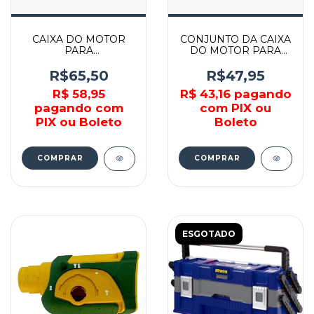
CAIXA DO MOTOR
CONJUNTO DA CAIXA
PARA
DO MOTOR PARA
ESMERILHADEIRA
MT650 - 183511-1 -
GA2014 - 452864-2 -
MAKITA
R$65,50
R$47,95
MAKITA
R$ 58,95
R$ 43,16
pagando
pagando com
com PIX ou
PIX ou Boleto
Boleto
COMPRAR
COMPRAR
ESGOTADO