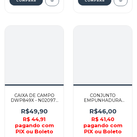
COMPRAR
COMPRAR
CAIXA DE CAMPO
CONJUNTO
DWP849X - N020976
EMPUNHADURA
- DEWALT
TM500 - N174407 -
DEWALT
R$49,90
R$46,00
R$ 44,91
R$ 41,40
pagando com
pagando com
PIX ou Boleto
PIX ou Boleto