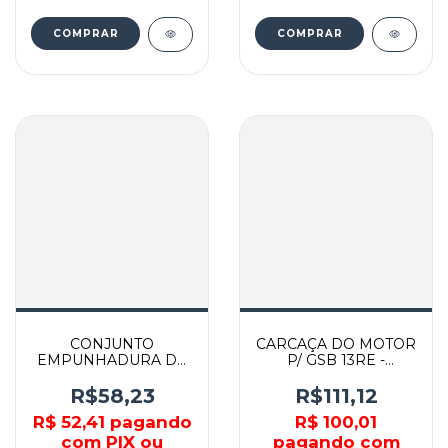
COMPRAR
COMPRAR
CONJUNTO
CARCAÇA DO MOTOR
EMPUNHADURA DA
P/ GSB 13RE -
CHAVE DE IMPACTO -
F000601259 - BOSCH
N352599 - DEWALT
R$58,23
R$111,12
R$ 52,41
pagando
R$ 100,01
com PIX ou
pagando com