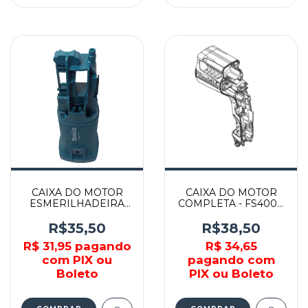
CAIXA DO MOTOR
CAIXA DO MOTOR
ESMERILHADEIRA
COMPLETA - FS4000
M9510G - 413U97-0 -
- MAKITA - 450884-0
MAKITA
R$35,50
R$38,50
R$ 31,95
pagando
R$ 34,65
com PIX ou
pagando com
Boleto
PIX ou Boleto