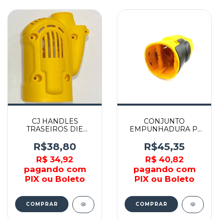
CJ HANDLES
CONJUNTO
TRASEIROS DIE
EMPUNHADURA P/
HARD - 188353-00 -
D28136-B2 - 626995-01
DEWALT
- DEWALT
R$38,80
R$45,35
R$ 34,92
R$ 40,82
pagando com
pagando com
PIX ou Boleto
PIX ou Boleto
COMPRAR