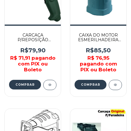
CARCAÇA
CAIXA DO MOTOR
P/REPOSIÇÃO
ESMERILHADEIRA
SUPER HOBBY 368 -
9060L 9067 9069 -
9618086953 - BOSCH
150969-9 - MAKITA
R$79,90
R$85,50
R$ 71,91
pagando
R$ 76,95
com PIX ou
pagando com
Boleto
PIX ou Boleto
COMPRAR