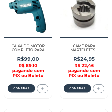
CAIXA DO MOTOR
CAME PARA
COMPLETO PARA
MARTELETES -
MDP201 - 188403-9 -
331992-5 - MAKITA
MAKITA
R$99,00
R$24,95
R$ 89,10
R$ 22,46
pagando com
pagando com
PIX ou Boleto
PIX ou Boleto
COMPRAR
COMPRAR