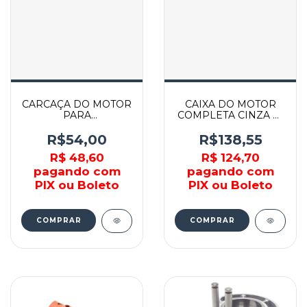
CARCAÇA DO MOTOR
CAIXA DO MOTOR
PARA
COMPLETA CINZA P/
ESMERILHADEIRA/POLITRIZ
M8600 - 142705-7 -
BOSCH -
MAKITA
R$54,00
R$138,55
F000600044 -
R$ 48,60
R$ 124,70
BOSCH
pagando com
pagando com
PIX ou Boleto
PIX ou Boleto
COMPRAR