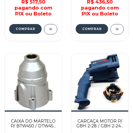
R$ 517,50
R$ 436,50
pagando com
pagando com
PIX ou Boleto
PIX ou Boleto
CAIXA DO MARTELO
CARCAÇA MOTOR P/
P/ BTW450 / DTW450
GBH 2-28 / GBH 2-24 -
- 158076-2 - MAKITA
16170006BS - BOSCH