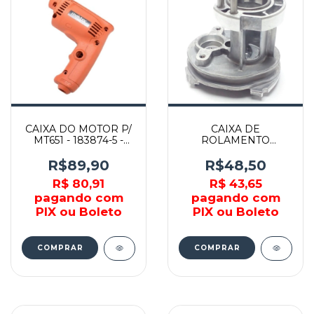
CAIXA DO MOTOR P/
CAIXA DE
MT651 - 183874-5 -
ROLAMENTO
MAKTEC
COMPLETA P/
MARTELETES -
R$89,90
R$48,50
141574-3 - MAKITA
R$ 80,91
R$ 43,65
pagando com
pagando com
PIX ou Boleto
PIX ou Boleto