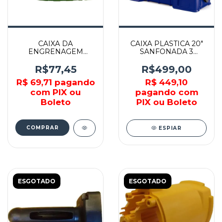
CAIXA DA
CAIXA PLASTICA 20"
ENGRENAGEM
SANFONADA 3
HR2470 - 141001-0 -
GAVETAS - 1903057 -
MAKITA
IRWIN
R$77,45
R$499,00
R$ 69,71
pagando
R$ 449,10
com PIX ou
pagando com
Boleto
PIX ou Boleto
ESPIAR
ESGOTADO
ESGOTADO