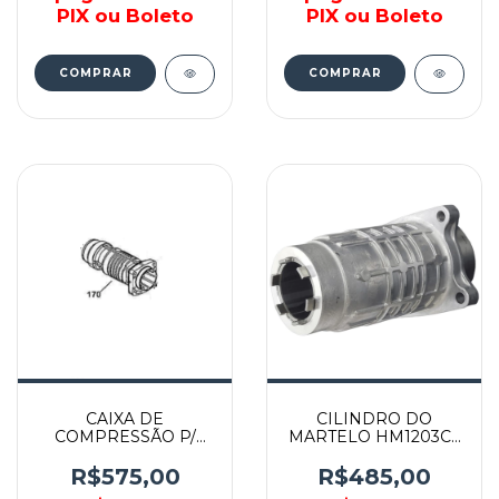
PIX ou Boleto
PIX ou Boleto
CAIXA DE
CILINDRO DO
COMPRESSÃO P/
MARTELO HM1203C /
MARTELO
HM1213C - 158858-2 -
ROMPEDOR -
MAKITA
R$575,00
R$485,00
N048222 - DEWALT