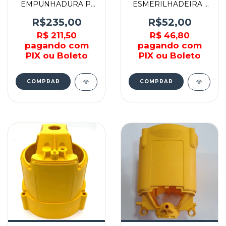
EMPUNHADURA P/
ESMERILHADEIRA -
CHAVE DE IMPACTO -
650994-03 - DEWALT
658395-04 - DEWALT
R$235,00
R$52,00
R$ 211,50
R$ 46,80
pagando com
pagando com
PIX ou Boleto
PIX ou Boleto