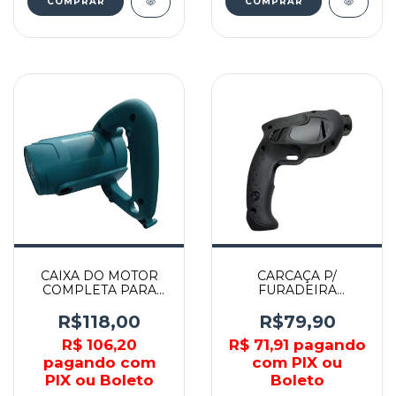
CAIXA DO MOTOR
CARCAÇA P/
COMPLETA PARA
FURADEIRA
MSS700 - 158491-0 -
6642/6640 -
MAKITA
F000601144 - SKIL
R$118,00
R$79,90
R$ 106,20
R$ 71,91
pagando
pagando com
com PIX ou
PIX ou Boleto
Boleto