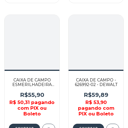
CAIXA DE CAMPO
CAIXA DE CAMPO -
ESMERILHADEIRA
626992-02 - DEWALT
D28474 - 393239-02 -
DEWALT
R$55,90
R$59,89
R$ 50,31
pagando
R$ 53,90
com PIX ou
pagando com
Boleto
PIX ou Boleto