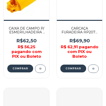
CAIXA DE CAMPO P/
CARCAÇA
ESMERILHADEIRA -
FURADEIRA HP2070
626992-01 - DEWALT
/ HP2071 - 183657-3 -
MAKITA
R$62,50
R$69,90
R$ 56,25
R$ 62,91
pagando
pagando com
com PIX ou
PIX ou Boleto
Boleto