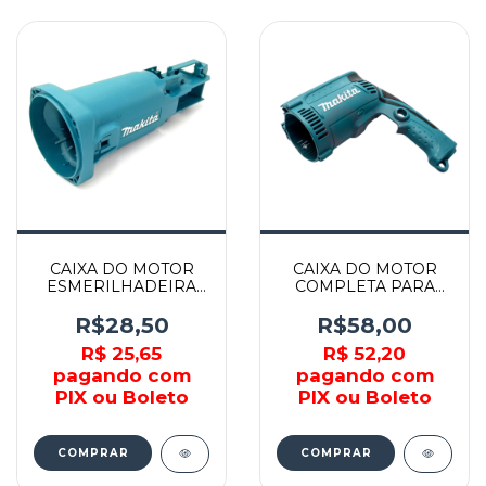
CAIXA DO MOTOR
CAIXA DO MOTOR
ESMERILHADEIRA
COMPLETA PARA
9557 9558HN GD0601
FURADEIRA HP1630
GD602 - 418725-6 -
HP1631 - 457967-7 -
R$28,50
R$58,00
MAKITA
MAKITA
R$ 25,65
R$ 52,20
pagando com
pagando com
PIX ou Boleto
PIX ou Boleto