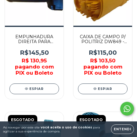
EMPUNHADURA
CAIXA DE CAMPO P/
DIREITA PARA
POLITRIZ DW849 -
MARTELO D25980 -
447799-08 - DEWALT
N167282 - DEWALT
R$145,50
R$115,00
R$ 130,95
R$ 103,50
pagando com
pagando com
PIX ou Boleto
PIX ou Boleto
ESPIAR
ESPIAR
ESGOTADO
ESGOTADO
Ao navegar por este site
você aceita o uso de cookies
para
ENTENDI
agilizar a sua experiência de compra.