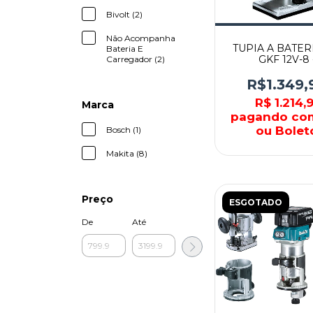
Bivolt (2)
Não Acompanha
TUPIA A BATERI
Bateria E
GKF 12V-8 
Carregador (2)
06016B00L0 - 
R$1.349,
R$ 1.214,9
Marca
pagando co
ou Bolet
Bosch (1)
Makita (8)
Preço
ESGOTADO
De
Até