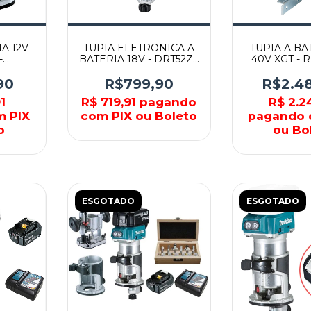
A 12V
TUPIA ELETRONICA A
TUPIA A BAT
-
BATERIA 18V - DRT52Z -
40V XGT - 
BOSCH
MAKITA
MAKI
90
R$799,90
R$2.4
1
R$ 719,91
pagando
R$ 2.2
m PIX
com PIX ou Boleto
pagando 
o
ou Bo
ESGOTADO
ESGOTADO