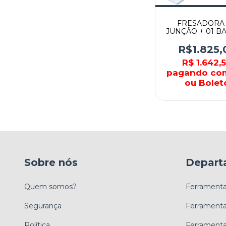
FRESADORA
JUNÇÃO + 01 B
18V 5.0AH - DPJ
- MAKITA
R$1.825,
R$ 1.642,
pagando co
ou Bolet
Sobre nós
Depart
Quem somos?
Ferramentas
Segurança
Ferramenta
Política
Ferrament