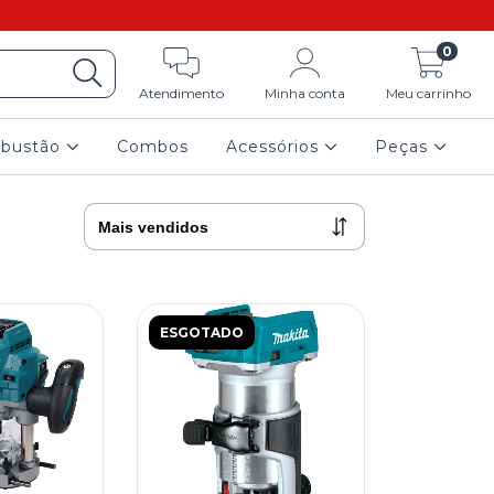
0
Atendimento
Minha conta
Meu carrinho
mbustão
Combos
Acessórios
Peças
ESGOTADO