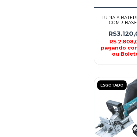
TUPIA A BATER
COM 3 BASE
DRT50RMJX2 - 
R$3.120,
R$ 2.808,
pagando co
ou Bolet
ESGOTADO