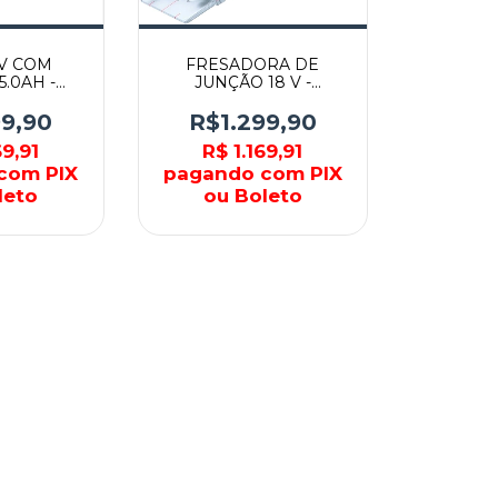
8V COM
FRESADORA DE
5.0AH -
JUNÇÃO 18 V -
- MAKITA
DPJ180Z - MAKITA
99,90
R$1.299,90
69,91
R$ 1.169,91
com PIX
pagando com PIX
leto
ou Boleto