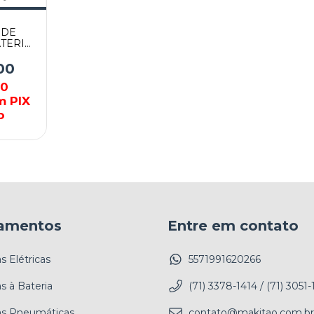
 DE
ATERIA
180Z-P
00
50
m PIX
o
amentos
Entre em contato
 Elétricas
5571991620266
s à Bateria
(71) 3378-1414 / (71) 3051-
as Pneumáticas
contato@makitao.com.br