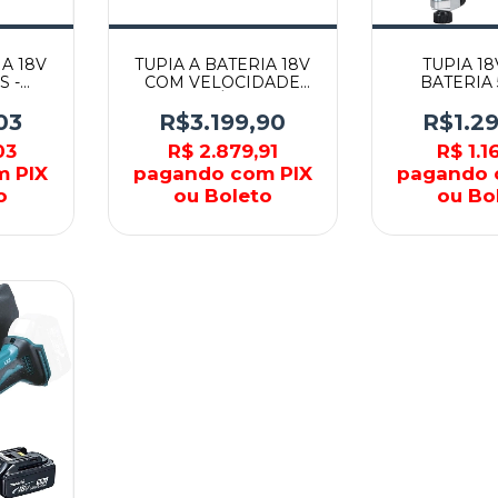
IA 18V
TUPIA A BATERIA 18V
TUPIA 1
S -
COM VELOCIDADE
BATERIA 
MAKITA
VARIÁVEL -
DRT50Z-P 
DRT50RMJX2-P -
03
R$3.199,90
R$1.2
MAKITA
03
R$ 2.879,91
R$ 1.1
m PIX
pagando com PIX
pagando 
o
ou Boleto
ou Bo