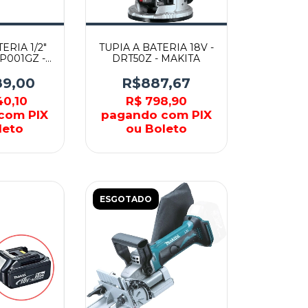
ERIA 1/2"
TUPIA A BATERIA 18V -
RP001GZ -
DRT50Z - MAKITA
TA
89,00
R$887,67
40,10
R$ 798,90
com PIX
pagando com PIX
leto
ou Boleto
ESGOTADO