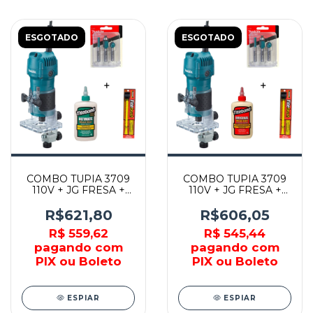
ESGOTADO
ESGOTADO
COMBO TUPIA 3709
COMBO TUPIA 3709
110V + JG FRESA +
110V + JG FRESA +
COLA ULTIMATE +
COLA ORIGINAL +
PINCEL SILICONE -
PINCEL SILICONE -
R$621,80
R$606,05
MAKITA
MAKITA
R$ 559,62
R$ 545,44
pagando com
pagando com
PIX ou Boleto
PIX ou Boleto
ESPIAR
ESPIAR