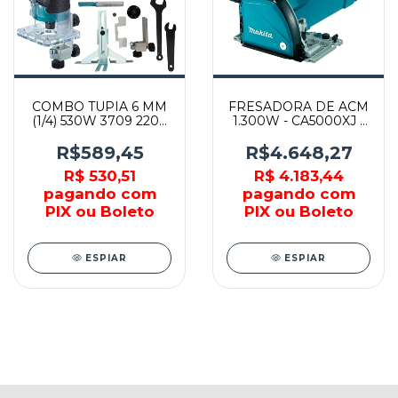
COMBO TUPIA 6 MM
FRESADORA DE ACM
(1/4) 530W 3709 220V
1.300W - CA5000XJ -
+ JG DE FRESA +
MAKITA
CAIXA 14 POL. -
R$589,45
R$4.648,27
MAKITA
R$ 530,51
R$ 4.183,44
pagando com
pagando com
PIX ou Boleto
PIX ou Boleto
ESPIAR
ESPIAR