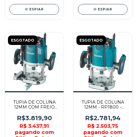
ESPIAR
ESPIAR
ESGOTADO
ESGOTADO
TUPIA DE COLUNA
TUPIA DE COLUNA
12MM COM FREIO
12MM - RP1800 -
ELETRÔNICO -
MAKITA
RP2301FC - MAKITA
R$3.819,90
R$2.781,94
R$ 3.437,91
R$ 2.503,75
pagando com
pagando com