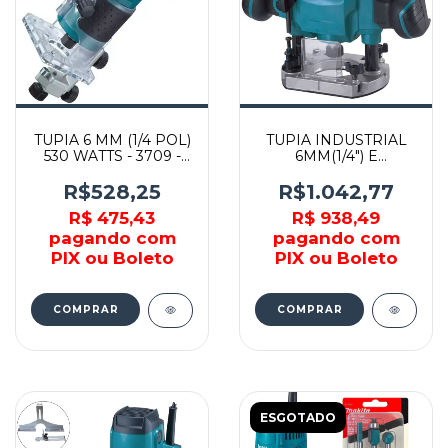
TUPIA 6 MM (1/4 POL)
TUPIA INDUSTRIAL
530 WATTS - 3709 -
6MM(1/4") E
MAKITA
8MM(3/8") - M3601B -
MAKITA
R$528,25
R$1.042,77
R$ 475,43
R$ 938,49
pagando com
pagando com
PIX ou Boleto
PIX ou Boleto
COMPRAR
COMPRAR
ESGOTADO