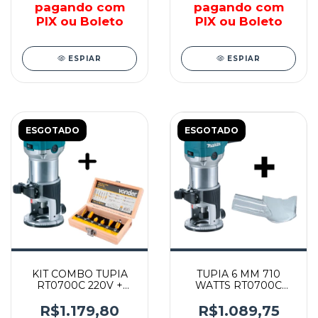
pagando com
pagando com
PIX ou Boleto
PIX ou Boleto
ESPIAR
ESPIAR
ESGOTADO
ESGOTADO
KIT COMBO TUPIA
TUPIA 6 MM 710
RT0700C 220V +
WATTS RT0700C
JOGO DE FRESA
220V + TUBEIRA DE
VONDER
PÓ - MAKITA
R$1.179,80
R$1.089,75