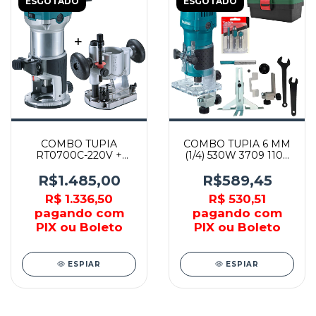
ESGOTADO
ESGOTADO
COMBO TUPIA
COMBO TUPIA 6 MM
RT0700C-220V +
(1/4) 530W 3709 110V
BASE DE MERGULHO
+ JG DE FRESA +
MAKITA
CAIXA 14 POL -
R$1.485,00
R$589,45
MAKITA
R$ 1.336,50
R$ 530,51
pagando com
pagando com
PIX ou Boleto
PIX ou Boleto
ESPIAR
ESPIAR