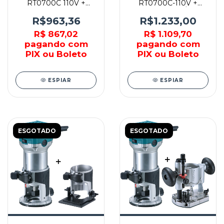
RT0700C 110V +
RT0700C-110V +
JOGO DE FRESA
BASE INCLINÁVEL
NOVE54 - MAKITA
MAKITA
R$963,36
R$1.233,00
R$ 867,02
R$ 1.109,70
pagando com
pagando com
PIX ou Boleto
PIX ou Boleto
ESPIAR
ESPIAR
ESGOTADO
ESGOTADO