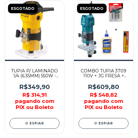
ESGOTADO
ESGOTADO
TUPIA P/ LAMINADO
COMBO TUPIA 3709
1/4 (6.35MM) 550W -
110V + JG FRESA +
ST55 - STANLEY
COLA PREMIUM +
PINCEL SILICONE -
R$349,90
R$609,80
MAKITA
R$ 314,91
R$ 548,82
pagando com
pagando com
PIX ou Boleto
PIX ou Boleto
ESPIAR
ESPIAR