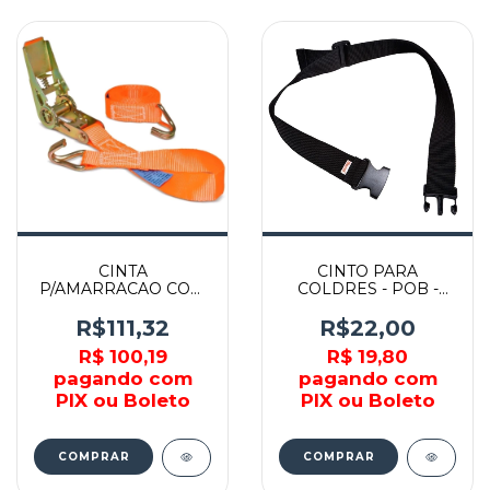
CINTA
CINTO PARA
P/AMARRACAO COM
COLDRES - POB -
CATRACA - 2410007 -
STARRETT
AMATOOLS
R$111,32
R$22,00
R$ 100,19
R$ 19,80
pagando com
pagando com
PIX ou Boleto
PIX ou Boleto
COMPRAR