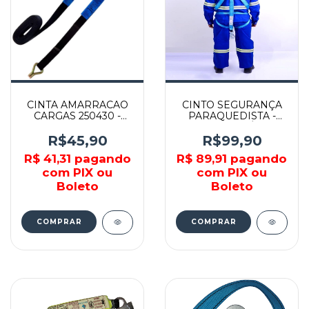
CINTA AMARRACAO
CINTO SEGURANÇA
CARGAS 250430 -
PARAQUEDISTA -
012434812 -
001751 - VITÓRIA
CARBOGRAFITE
MARTINS
R$45,90
R$99,90
R$ 41,31
pagando
R$ 89,91
pagando
com PIX ou
com PIX ou
Boleto
Boleto