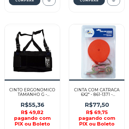
COMPRAR
CINTO ERGONOMICO
CINTA COM CATRACA
TAMANHO G -
6X2" - 861-1371 -
70030493 -
GUEPAR
PLASTCOR
R$55,36
R$77,50
R$ 49,82
R$ 69,75
pagando com
pagando com
PIX ou Boleto
PIX ou Boleto