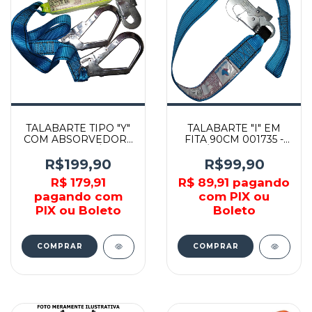
TALABARTE TIPO "Y"
TALABARTE "I" EM
COM ABSORVEDOR -
FITA 90CM 001735 -
001624 - VITÓRIA
VITÓRIA MARTINS
MARTINS
R$199,90
R$99,90
R$ 179,91
R$ 89,91
pagando
pagando com
com PIX ou
PIX ou Boleto
Boleto