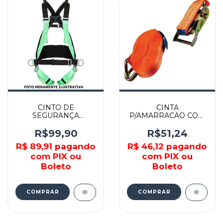
CINTO DE
CINTA
SEGURANÇA
P/AMARRACAO COM
PARAQUEDISTA
CATRACA - 2410002 -
ACOCHOADO
AMATOOLS
R$99,90
R$51,24
C/REGULAGEM
R$ 89,91
pagando
R$ 46,12
pagando
TORAX - 001293 -
VITÓRIA MARTINS
com PIX ou
com PIX ou
Boleto
Boleto