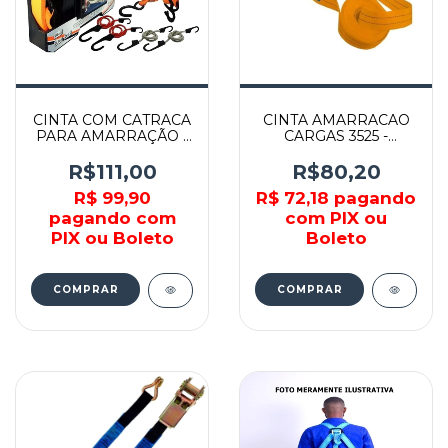
CINTA COM CATRACA
CINTA AMARRACAO
PARA AMARRAÇÃO -
CARGAS 3525 -
5440355 - STELS
012408812 -
CARBOGRAFITE
R$111,00
R$80,20
R$ 99,90
R$ 72,18
pagando
pagando com
com PIX ou
PIX ou Boleto
Boleto
COMPRAR