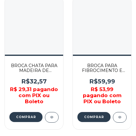
BROCA CHATA PARA
BROCA PARA
MADEIRA DE
FIBROCIMENTO E
26MM"x100MM -
MOURÃO 9/32"
014334 - IRWIN
250MM - IW1841 -
R$32,57
R$59,99
IRWIN
R$ 29,31
pagando
R$ 53,99
com PIX ou
pagando com
Boleto
PIX ou Boleto
COMPRAR
COMPRAR