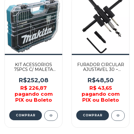
KIT ACESSORIOS
FURADOR CIRCULAR
75PCS C/ MALETA
AJUSTAVEL 30 ~
TRANSPARENTE - E-
120MM - 3294 -
15126 - MAKITA
LOTUS
R$252,08
R$48,50
R$ 226,87
R$ 43,65
pagando com
pagando com
PIX ou Boleto
PIX ou Boleto