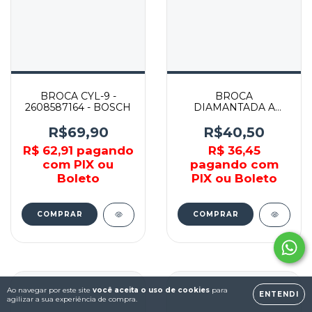
BROCA CYL-9 -
BROCA
2608587164 - BOSCH
DIAMANTADA A
UMIDO 6MM -
2608579407 - BOSCH
R$69,90
R$40,50
R$ 62,91
pagando
R$ 36,45
com PIX ou
pagando com
Boleto
PIX ou Boleto
COMPRAR
Ao navegar por este site
você aceita o uso de cookies
para
ENTENDI
agilizar a sua experiência de compra.