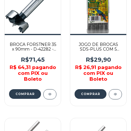
BROCA FORSTNER 35
JOGO DE BROCAS
x 90mm - D-42282 -
SDS-PLUS COM 5
MAKITA
UNIDADES - D-50946
- MAKITA
R$71,45
R$29,90
R$ 64,31
pagando
R$ 26,91
pagando
com PIX ou
com PIX ou
Boleto
Boleto
COMPRAR