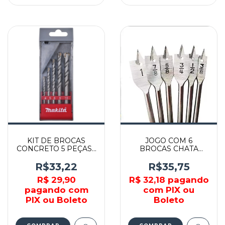
KIT DE BROCAS
JOGO COM 6
CONCRETO 5 PEÇAS -
BROCAS CHATA
D-03894 - MAKITA
PARA MADEIRA -
5962 - LOTUS
R$33,22
R$35,75
R$ 29,90
R$ 32,18
pagando
pagando com
com PIX ou
PIX ou Boleto
Boleto