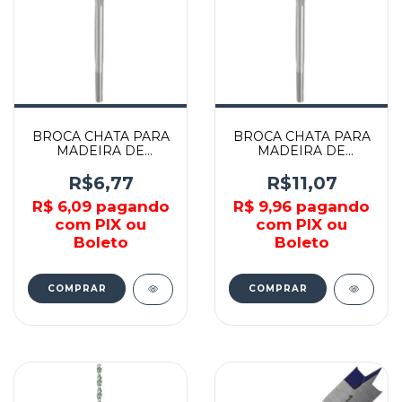
BROCA CHATA PARA
BROCA CHATA PARA
MADEIRA DE
MADEIRA DE
1/4"x150MM -
1"x150MM -
A190.C.00140 -
A190.C.00100 -
R$6,77
R$11,07
BRAMEX
BRAMEX
R$ 6,09
pagando
R$ 9,96
pagando
com PIX ou
com PIX ou
Boleto
Boleto
COMPRAR
COMPRAR