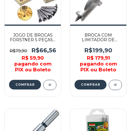
JOGO DE BROCAS
BROCA COM
FORSTNER 5 PEÇAS -
LIMITADOR DE
7044055 - SPARTA
PROFUNDIDADE
12MM P/ SHIITAKE B-
R$66,56
R$199,90
R$79,90
49753 - MAKITA
R$ 59,90
R$ 179,91
pagando com
pagando com
PIX ou Boleto
PIX ou Boleto
COMPRAR
COMPRAR