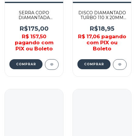
SERRA COPO
DISCO DIAMANTADO
DIAMANTADA
TURBO 110 X 20MM
ALVENARIA 53MM -
CLASSIC -
61899 - CORTAG
70184693466 -
R$175,00
R$18,95
NORTON
R$ 157,50
R$ 17,06
pagando
pagando com
com PIX ou
PIX ou Boleto
Boleto
COMPRAR
COMPRAR