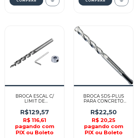
COMPRAR
BROCA ESCAL C/
BROCA SDS-PLUS
LIMIT DE
PARA CONCRETO
PROFUNDIDADE -
12X260 - HF12260 -
2933000 -
HARDFLIX
R$129,57
R$22,50
WOLFCRAFT
R$ 116,61
R$ 20,25
pagando com
pagando com
PIX ou Boleto
PIX ou Boleto