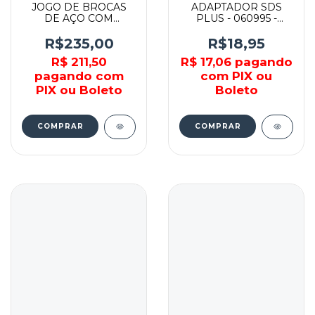
JOGO DE BROCAS
ADAPTADOR SDS
DE AÇO COM
PLUS - 060995 -
ESCARIADOR 8 PC -
CORTAG
3599764140 -
R$235,00
R$18,95
VONDER
R$ 211,50
R$ 17,06
pagando
pagando com
com PIX ou
PIX ou Boleto
Boleto
COMPRAR
COMPRAR