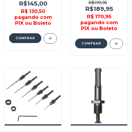
VONDER
3599143400 -
R$145,00
R$199,95
VONDER
R$189,95
R$ 130,50
R$ 170,95
pagando com
pagando com
PIX ou Boleto
PIX ou Boleto
COMPRAR