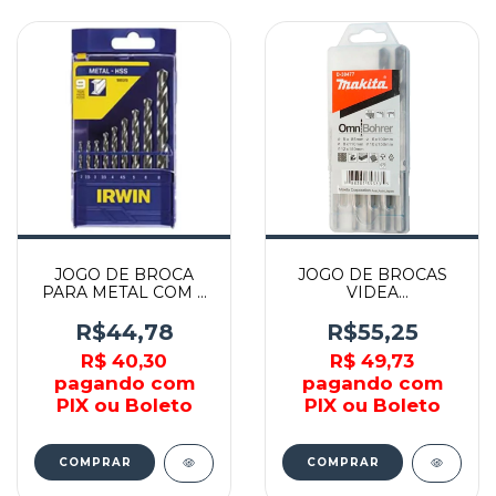
JOGO DE BROCA
JOGO DE BROCAS
PARA METAL COM 9
VIDEA
PEÇAS 2MM A 8MM -
OMNIBOHRER 5
1865310 - IRWIN
PEÇAS - D-30477 -
R$44,78
R$55,25
MAKITA
R$ 40,30
R$ 49,73
pagando com
pagando com
PIX ou Boleto
PIX ou Boleto
COMPRAR
COMPRAR