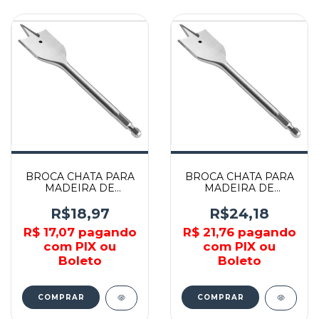
BROCA CHATA PARA
BROCA CHATA PARA
MADEIRA DE
MADEIRA DE
16MMx150MM -
24MMx150MM -
704089 - MTX
704159 - MTX
R$18,97
R$24,18
R$ 17,07
pagando
R$ 21,76
pagando
com PIX ou
com PIX ou
Boleto
Boleto
COMPRAR
COMPRAR