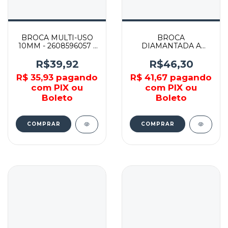
BROCA MULTI-USO
BROCA
10MM - 2608596057 -
DIAMANTADA A
BOSCH
UMIDO - 2608579406
- BOSCH
R$39,92
R$46,30
R$ 35,93
pagando
R$ 41,67
pagando
com PIX ou
com PIX ou
Boleto
Boleto
COMPRAR
COMPRAR