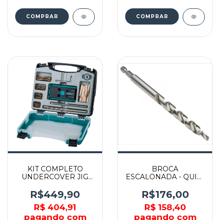
COMPRAR
KIT COMPLETO
BROCA
UNDERCOVER JIG
ESCALONADA - QUIK-
(GABARITO+BROCA+CHAVE
BIT -KREG
SEXTAVADA+PARAFUSOS+TAMPÕES)
R$449,90
R$176,00
- 464200 -
R$ 404,91
R$ 158,40
WOLFCRAFT
pagando com
pagando com