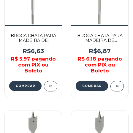
BROCA CHATA PARA
BROCA CHATA PARA
MADEIRA DE
MADEIRA DE
3/8"x150MM -
1/2"x150MM -
A190.C.00380 -
A190.C.00120 -
R$6,63
R$6,87
BRAMEX
BRAMEX
R$ 5,97
pagando
R$ 6,18
pagando
com PIX ou
com PIX ou
Boleto
Boleto
COMPRAR
COMPRAR