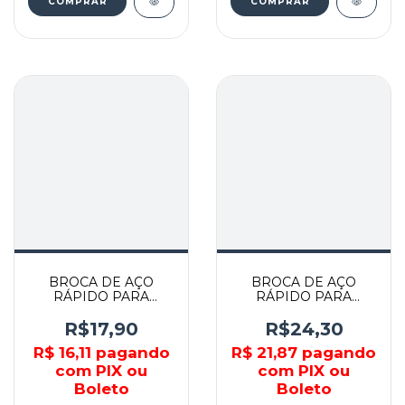
COMPRAR
COMPRAR
BROCA DE AÇO
BROCA DE AÇO
RÁPIDO PARA
RÁPIDO PARA
METAL 4.5MM X
METAL 8MM X 117MM
100MM - 7174529 -
- 7178029 - MTX
R$17,90
R$24,30
MTX
R$ 16,11
pagando
R$ 21,87
pagando
com PIX ou
com PIX ou
Boleto
Boleto