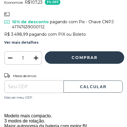
R$107,23
Economize:
3
% OFF
10% de desconto
pagando com Pix - Chave CNPJ:
41747639000112
R$ 3.498,99
pagando com PIX ou Boleto
Ver mais detalhes
ALTERAR CEP
Entregas para o CEP:
Meios de envio
CALCULAR
Não sei meu CEP
Modelo mais compacto.
3 modos de rotação.
Maior autonomia da bateria com motor BL.