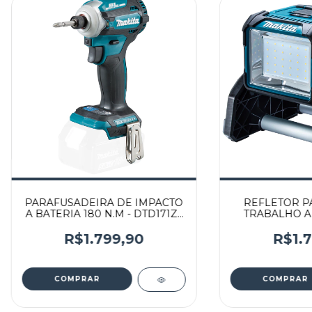
PARAFUSADEIRA DE IMPACTO
REFLETOR P
A BATERIA 180 N.M - DTD171ZJ
TRABALHO A 
- MAKITA
3.000 lm - DM
R$1.799,90
R$1.7
COMPRAR