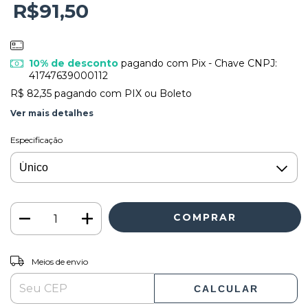
R$91,50
10% de desconto
pagando com Pix - Chave CNPJ:
41747639000112
R$ 82,35
pagando com PIX ou Boleto
Ver mais detalhes
Especificação
ALTERAR CEP
Entregas para o CEP:
Meios de envio
CALCULAR