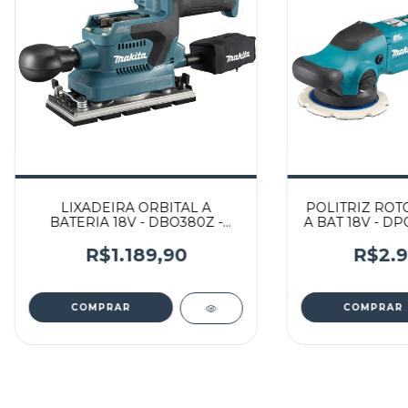
LIXADEIRA ORBITAL A
POLITRIZ ROT
BATERIA 18V - DBO380Z -
A BAT 18V - DP
MAKITA
R$1.189,90
R$2.9
COMPRAR