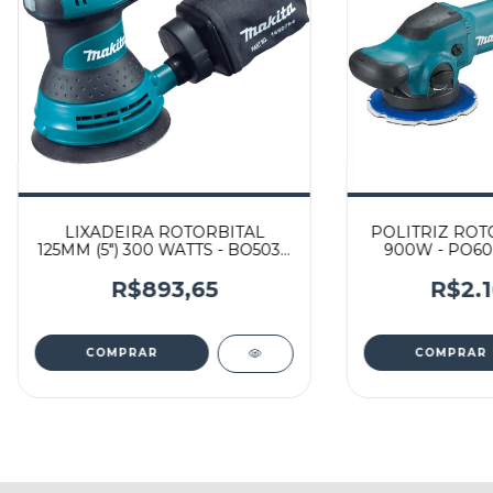
LIXADEIRA ROTORBITAL
POLITRIZ ROTO
125MM (5") 300 WATTS - BO5030
900W - PO60
- MAKITA
R$893,65
R$2.1
COMPRAR
COMPRAR